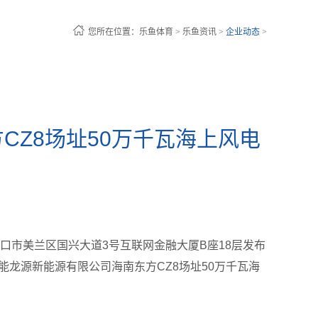
您所在位置：
乐鱼体育
>
乐鱼资讯
>
企业动态
>
CZ8场址50万千瓦海上风电
标
海南省海口市美兰区国兴大道3号互联网金融大厦B座18层发布
海南国能龙源新能源有限公司海南东方CZ8场址50万千瓦海