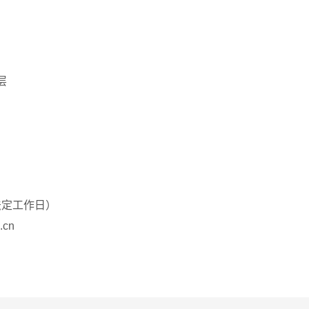
层
0（法定工作日）
.cn