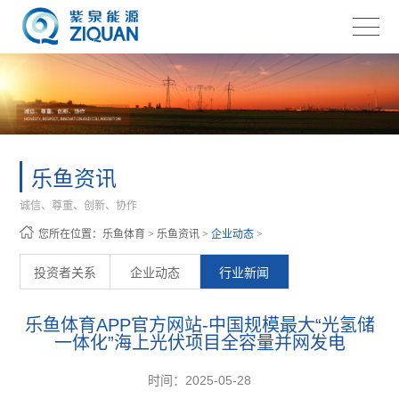
乐鱼资讯
诚信、尊重、创新、协作
您所在位置：
乐鱼体育
>
乐鱼资讯
>
企业动态
>
投资者关系
企业动态
行业新闻
乐鱼体育APP官方网站-中国规模最大“光氢储
一体化”海上光伏项目全容量并网发电
时间：2025-05-28