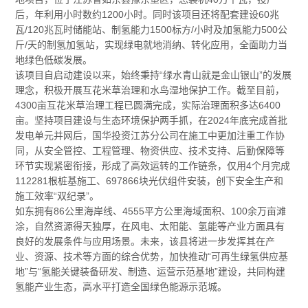
后，年利用小时数约1200小时。同时该项目还将配套建设60兆
瓦/120兆瓦时储能站、制氢能力1500标方/小时及加氢能力500公
斤/天的制氢加氢站，实现绿电就地消纳、转化应用，全面助力当
地绿色低碳发展。
该项目自启动建设以来，始终秉持“绿水青山就是金山银山”的发展
理念，积极开展互花米草治理和水鸟湿地保护工作。截至目前，
4300亩互花米草治理工程已圆满完成，实际治理面积多达6400
亩。坚持项目建设与生态环境保护两手抓，在2024年底完成首批
发电单元并网后，国华投资江苏分公司在施工中更加注重工作协
同，从安全管控、工程管理、物资供应、技术支持、后勤保障等
环节实现紧密衔接，形成了高效运转的工作链条，仅用4个月完成
112281根桩基施工、697866块光伏组件安装，创下安全生产和
施工效率“双纪录”。
如东拥有86公里海岸线、4555平方公里海域面积、100余万亩滩
涂，自然资源得天独厚，在风电、太阳能、氢能等产业方面具有
良好的发展条件与应用场景。未来，该县将进一步发挥其在产
业、资源、技术等方面的综合优势，加快推动“可再生绿氢供应基
地”与“氢能关键装备研发、制造、运营示范基地”建设，共同构建
氢能产业生态，高水平打造全国绿色能源示范城。