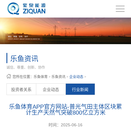
乐鱼资讯
诚信、尊重、创新、协作
您所在位置：
乐鱼体育
>
乐鱼资讯
>
企业动态
>
投资者关系
企业动态
行业新闻
乐鱼体育APP官方网站-普光气田主体区块累
计生产天然气突破800亿立方米
时间：2025-06-16