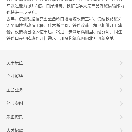
车通过能力提升3倍，口岸煤炭、铁矿石等大宗商品外贸运输能力
也将进一步提升。
去年，滨洲铁路博克图至西岭口段落坡改造工程、滨绥铁路绥芬
河至国境线改造工程、佳木斯至同江铁路改造工程已相继开工建
设，改造项目投入使用后，将进一步满足满洲里、绥芬河、同江
铁路口岸中欧班列开行需求，加快构筑我国向北开放新高地。
关于乐鱼
产业板块
主营业务
经典案例
乐鱼资讯
人才招聘