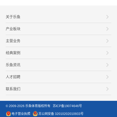
关于乐鱼
产业板块
主营业务
经典案例
乐鱼资讯
人才招聘
联系我们
© 2009-2026
乐鱼体育
版权所有
苏ICP备19074646号
电子营业执照
苏公网安备 32010202010933号