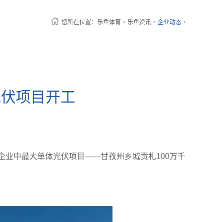
您所在位置：
乐鱼体育
>
乐鱼资讯
>
企业动态
>
光伏项目开工
属企业中最大单体光伏项目——甘孜州乡城贡札100万千