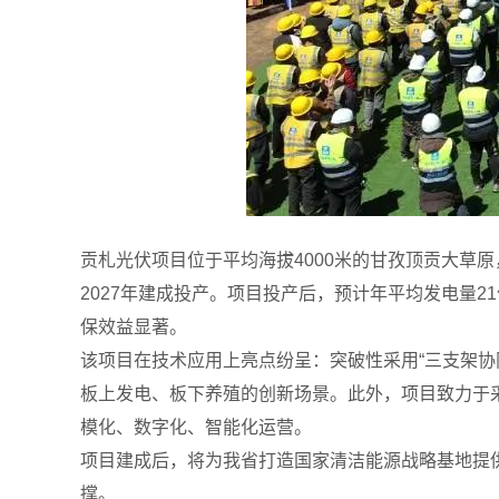
贡札光伏项目位于平均海拔4000米的甘孜顶贡大草
2027年建成投产。项目投产后，预计年平均发电量2
保效益显著。
该项目在技术应用上亮点纷呈：突破性采用“三支架协同
板上发电、板下养殖的创新场景。此外，项目致力于
模化、数字化、智能化运营。
项目建成后，将为我省打造国家清洁能源战略基地提
撑。