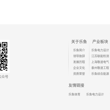
关于乐鱼
产业板块
乐鱼简介
乐鱼电力设计
领导致辞
江苏联能检测
发展历程
上海敬道电气
企业文化
泰州敬道工程
资质荣誉
乐鱼综合能源
公众号
友情链接
乐鱼体育
乐鱼电力设计