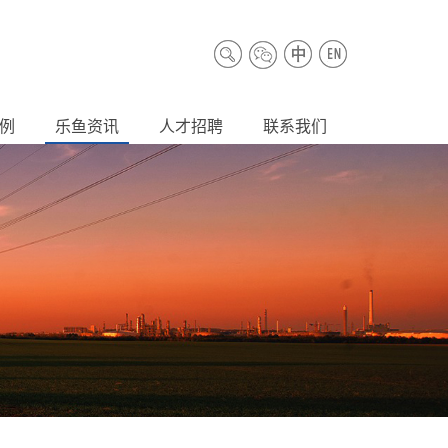
例
乐鱼资讯
人才招聘
联系我们