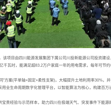
原，该项目由四川能源发展集团下属公司川投新能源公司投资建设，
1亿千瓦时，能满足超83.2万户家庭一年的用电需求，每年可节约
”方案(平单轴+固定+柔性支架)，大幅提升土地利用率30%，
采用全生命周期数字化管理平台，以智能算法为核心，构建百万
供宝贵经验与示范样本，助力四川在极端天气、突发事件下能源