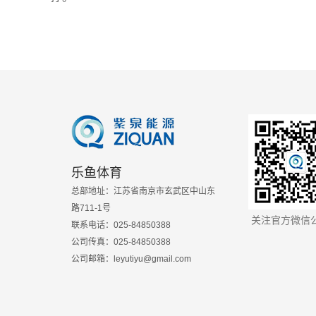
乐鱼体育
总部地址：江苏省南京市玄武区中山东
路711-1号
关注官方微信
联系电话：025-84850388
公司传真：025-84850388
公司邮箱：leyutiyu@gmail.com