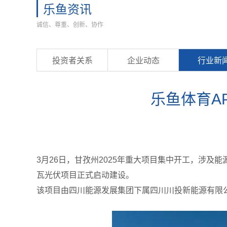
乐鱼资讯
诚信、尊重、创新、协作
投资者关系
企业动态
行业新
乐鱼体育A
3月26日，甘孜州2025年重大项目集中开工，涉及
瓦光伏项目正式启动建设。
该项目由四川能源发展集团下属四川川投新能源有限公