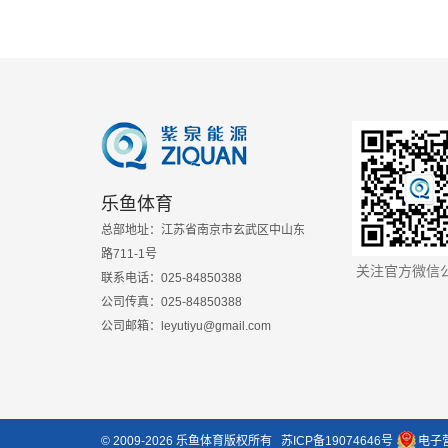
乐鱼体育
总部地址：江苏省南京市玄武区中山东
路711-1号
关注官方微信
联系电话：025-84850388
公司传真：025-84850388
公司邮箱：leyutiyu@gmail.com
© 2009-2026
乐鱼体育
版权所有
苏ICP备19074646号
电子