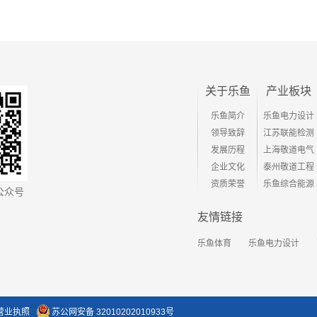
关于乐鱼
产业板块
乐鱼简介
乐鱼电力设计
领导致辞
江苏联能检测
发展历程
上海敬道电气
企业文化
泰州敬道工程
资质荣誉
乐鱼综合能源
公众号
友情链接
乐鱼体育
乐鱼电力设计
营业执照
苏公网安备 32010202010933号