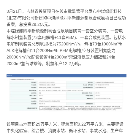
3月21日，吉林省投资项目在线审批监管平台发布中煤绿能科技
(北京)有限公司新建的中煤绿能四平新能源制氢合成氨项目已成功
备案，总投资29.2亿元。
中煤绿能四平新能源制氢合成氨项目购置一套空分装置、一套电
解水制氢装置(73套电解槽+11套PEM)、一套合成氨装置。包括水
电解制氢装置总制氢规模为75200Nm³/h，包括73台1000Nm³/h
ALK电解槽和11台200Nm³/h PEM电解槽;空分装置制氮能力
20000Nm³/h;配套设置4台2000m³常温液氨压力储罐和24台
2000m³氢气球罐等，制氨年产12.2万吨。
该项目占地面积29万平方米，建筑面积9.22万平方米，主要建设
中央化验室、综合楼、消防水站、循环水站、事故水池、生产车