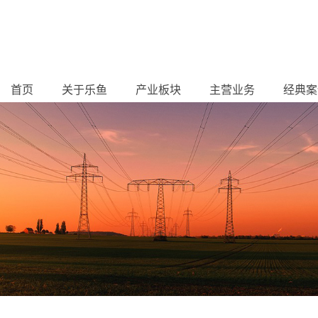
首页
关于乐鱼
产业板块
主营业务
经典案