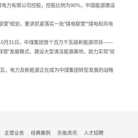
中煤电力有限公司控股，控股比例为90%，中国能源建设
营”规划，要求抓紧落实一批“煤电联营”“煤电和风电
10月31日，中煤集团首个百万千瓦级新能源项目——
联营”发展模式、建设大型清洁能源基地、助力实现“双
万千瓦，电力及新能源正在成为中煤集团转型发展的战略
主营业务
经典案例
乐鱼资讯
人才招聘