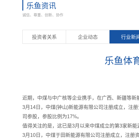
乐鱼资讯
诚信、尊重、创新、协作
投资者关系
企业动态
行业新
乐鱼体
近期，中煤与中广核等企业携手，在广西、新疆等新
3月14日，中煤(钟山)新能源有限公司注册成立，注
司参股，参股比例为17%。
值得关注的是，这已是3月以来中煤成立的第3家新能
3月10日，中煤于田新能源有限公司注册成立，注册