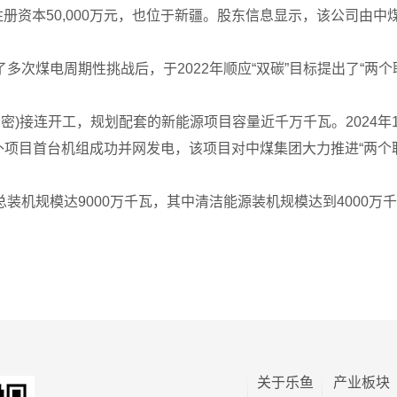
注册资本50,000万元，也位于新疆。股东信息显示，该公司由
。
次煤电周期性挑战后，于2022年顺应“双碳”目标提出了“两个联
哈密)接连开工，规划配套的新能源项目容量近千万千瓦。2024年
互补项目首台机组成功并网发电，该项目对中煤集团大力推进“两个
装机规模达9000万千瓦，其中清洁能源装机规模达到4000
关于乐鱼
产业板块