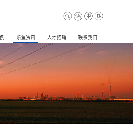
例
乐鱼资讯
人才招聘
联系我们