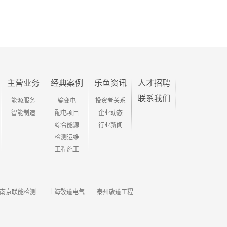
主营业务
经典案例
乐鱼资讯
人才招聘
联系我们
能源服务
输变电
投资者关系
智能制造
配电项目
企业动态
综合能源
行业新闻
检测运维
工程施工
南京联能检测
上海敬道电气
泰州敬道工程