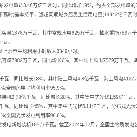
发电量达3.46万亿千瓦时，同比增加19%，约占全部发电量的3
亿千瓦时)基本持平，远超同期城乡居民生活用电量(14942亿千瓦
容量1378万千瓦，其中常规水电625万千瓦，抽水蓄能753万千
万千瓦。
模以上水电平均利用小时数为3349小时。
机容量7982万千瓦，同比增长6%，其中陆上风电7579万千瓦，
亿千瓦，同比增长18%，其中陆上风电4.8亿千瓦，海上风电412
%;全国风电平均利用率95.9%。
装机2.78亿千瓦，同比增长28%，其中集中式光伏1.59亿千瓦
亿千瓦，同比增长45%，其中集中式光伏5.11亿千瓦，分布式光伏3
%;全国光伏发电利用率96.8%。
质发电新增装机185万千瓦。截至2024年12月，全国生物质发