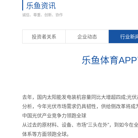
乐鱼资讯
诚信、尊重、创新、协作
投资者关系
企业动态
行业新
乐鱼体育AP
去年，国内太阳能发电装机容量同比大增超四成;光伏
分析，今年光伏市场需求仍具韧性，供给侧改革将成
中国光伏产业竞争力领跑全球
从过去的原材料、设备、市场“三头在外”，到如今
体系等方面领跑全球。