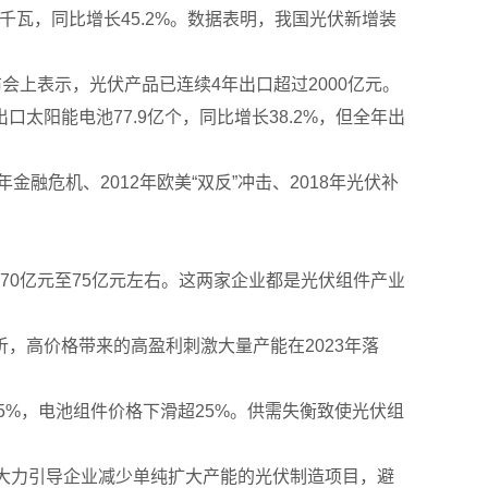
亿千瓦，同比增长45.2%。数据表明，我国光伏新增装
会上表示，光伏产品已连续4年出口超过2000亿元。
阳能电池77.9亿个，同比增长38.2%，但全年出
危机、2012年欧美“双反”冲击、2018年光伏补
70亿元至75亿元左右。这两家企业都是光伏组件产业
，高价格带来的高盈利刺激大量产能在2023年落
5%，电池组件价格下滑超25%。供需失衡致使光伏组
部也大力引导企业减少单纯扩大产能的光伏制造项目，避