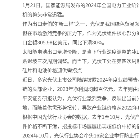
1月21日，国家能源局发布的2024年全国电力工业
机的势头非常迅猛。
作为出口走俏的“新三样”之一，光伏是我国绿色贸易
但在市场激烈竞争的压力下，作为光伏组件核心部分的
口金额305.98亿美元，同比下滑30%。
太阳能电池出口量增价降，是当下行业深度调整的冰山一
贴退坡三次周期调整。而当下，光伏正处在第四次周
硅片和电池价格迎供需拐点
近日，多家光伏上市公司陆续披露2024年度业绩预告
链的头部企业，2023年净利润均超百亿元，去年则由
平安证券研报认为，光伏行业激烈竞争，反映出当前光
地，而随着供需形势扭转，导致产业链价格从2022年
根据中国光伏行业协会的数据，去年1至10月，光伏
件价格不断下滑，招投标市场屡屡出现超低价中标的
2024年10月，光伏行业协会牵头16家企业举行防