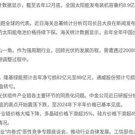
统计数据显示，截至去年12月底，全国太阳能发电装机容量约8.9
领跑全球的代表。近日海关总署统计分析司司长吕大良在新闻发布
太阳能电池价格持续下探。海关统计数据显示，去年全年中国出口太
角。作为强周期行业，回顾光伏的发展历程，曾遭遇过2008年金融
期调整过程中。
。隆基绿能预计去年净亏损82亿元至88亿元，通威股份预计亏损
盈转亏。
伏组件产业链各主要环节的同质化问题。中金公司近日研报分析
底的高点开始震荡下跌，至2024年下半年价格已基本见底。
产业链价格大幅下降，多晶硅价格下滑超35%，硅片价格下滑超4
情况。
止行业“内卷式”恶性竞争专题座谈会，推动行业自律发展。工信