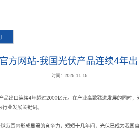
闻
P官方网站-我国光伏产品连续4年出口
时间：2025-11-15
产品出口连续4年超过2000亿元。在产业高歌猛进发展的同时
为行业发展关键词。
在全球范围内形成显著的竞争力，短短十几年间，光伏已成为我国