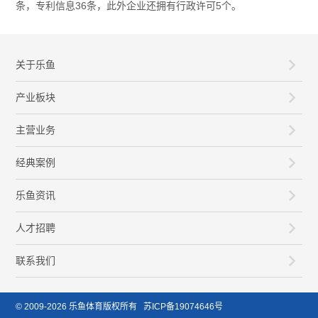
条，专利信息36条，此外企业还拥有行政许可5个。
关于乐鱼
产业板块
主营业务
经典案例
乐鱼资讯
人才招聘
联系我们
© 2009-2026
乐鱼体育
版权所有
苏ICP备19074646号