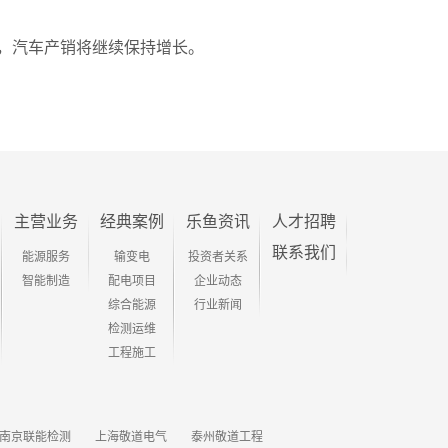
势，汽车产销将继续保持增长。
主营业务
经典案例
乐鱼资讯
人才招聘
联系我们
能源服务
输变电
投资者关系
智能制造
配电项目
企业动态
综合能源
行业新闻
检测运维
工程施工
南京联能检测
上海敬道电气
泰州敬道工程