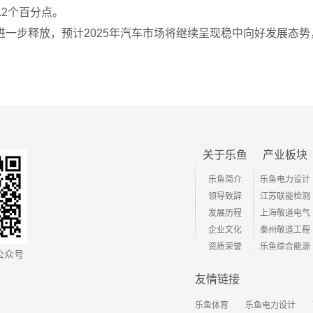
.2个百分点。
一步释放，预计2025年汽车市场将继续呈现稳中向好发展态
关于乐鱼
产业板块
乐鱼简介
乐鱼电力设计
领导致辞
江苏联能检测
发展历程
上海敬道电气
企业文化
泰州敬道工程
资质荣誉
乐鱼综合能源
公众号
友情链接
乐鱼体育
乐鱼电力设计