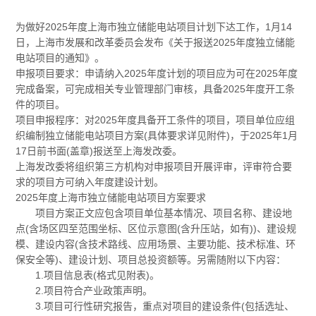
为做好2025年度上海市独立储能电站项目计划下达工作，1月14
日，上海市发展和改革委员会发布《关于报送2025年度独立储能
电站项目的通知》。
申报项目要求：申请纳入2025年度计划的项目应为可在2025年度
完成备案，可完成相关专业管理部门审核，具备2025年度开工条
件的项目。
项目申报程序：对2025年度具备开工条件的项目，项目单位应组
织编制独立储能电站项目方案(具体要求详见附件)，于2025年1月
17日前书面(盖章)报送至上海发改委。
上海发改委将组织第三方机构对申报项目开展评审，评审符合要
求的项目方可纳入年度建设计划。
2025年度上海市独立储能电站项目方案要求
项目方案正文应包含项目单位基本情况、项目名称、建设地
点(含场区四至范围坐标、区位示意图(含升压站，如有))、建设规
模、建设内容(含技术路线、应用场景、主要功能、技术标准、环
保安全等)、建设计划、项目总投资额等。另需随附以下内容：
1.项目信息表(格式见附表)。
2.项目符合产业政策声明。
3.项目可行性研究报告，重点对项目的建设条件(包括选址、