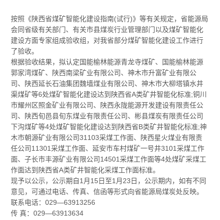
按照《陕西省煤矿智能化建设指南(试行)》等有关规定，省能源局
会同省级有关部门、有关市县煤炭行业管理部门以及煤矿智能化
建设方面专家组成验收组，对我省部分煤矿智能化建设工作进行
了验收。
根据验收结果，拟认定国能榆林能源青龙寺煤矿、国能榆林能源
郭家湾煤矿、陕西南梁矿业有限公司、神木市升富矿业有限公
司、陕西延长石油集团魏墙煤业有限公司、神木市大柳塔镇水井
渠煤矿等6处煤矿智能化建设达到陕西省A类矿井智能化标准;铜川
市耀州区照金矿业有限公司、陕西永陇能源开发建设有限责任公
司、陕西旬邑县旬东煤业有限责任公司、彬县煤炭有限责任公司
下沟煤矿等4处煤矿智能化建设达到陕西省B类矿井智能化标准;神
木市朝源矿业有限公司31103采煤工作面、陕西星火煤业有限责
任公司11301采煤工作面、延安市车村煤矿一号井3101采煤工作
面、子长市丰源矿业有限公司14501采煤工作面等4处煤矿采煤工
作面达到陕西省A类矿井智能化采煤工作面标准。
现予以公示，公示期自1月15日至1月23日，公示期内，如有不同
意见，可通过电话、传真、信函等形式向省能源局煤炭处反映。
联系电话：029—63913256
传 真：029—63913634