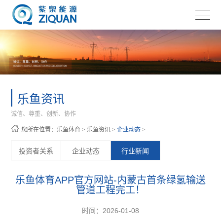
乐鱼资讯
诚信、尊重、创新、协作
您所在位置：
乐鱼体育
>
乐鱼资讯
>
企业动态
>
投资者关系
企业动态
行业新闻
乐鱼体育APP官方网站-内蒙古首条绿氢输送
管道工程完工！
时间：2026-01-08