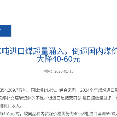
闻
.4亿吨进口煤超量涌入，倒逼国内煤
大降40-60元
时间：2026-01-15
,269.7万吨，同比增14.4%。综合来看，2024全年煤炭
又能补充煤炭资源的不足。但进口是把双刃剑;进口煤数量过多，
和利润收入。
451元/吨，较同品种内贸煤价格优势为40元/吨;进口澳洲550