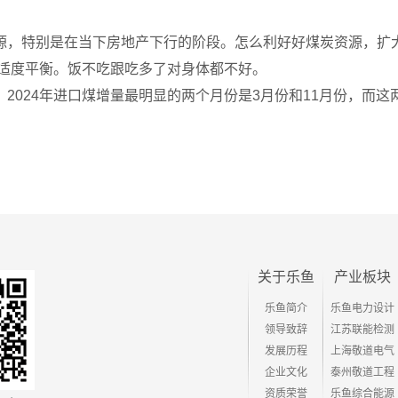
源，特别是在当下房地产下行的阶段。怎么利好好煤炭资源，扩
煤适度平衡。饭不吃跟吃多了对身体都不好。
2024年进口煤增量最明显的两个月份是3月份和11月份，而
关于乐鱼
产业板块
乐鱼简介
乐鱼电力设计
领导致辞
江苏联能检测
发展历程
上海敬道电气
企业文化
泰州敬道工程
资质荣誉
乐鱼综合能源