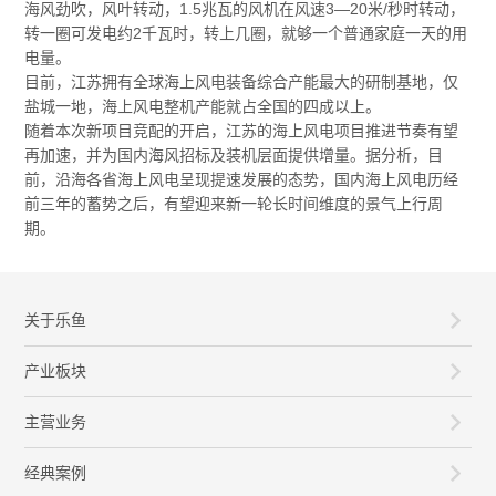
海风劲吹，风叶转动，1.5兆瓦的风机在风速3—20米/秒时转动，
转一圈可发电约2千瓦时，转上几圈，就够一个普通家庭一天的用
电量。
目前，江苏拥有全球海上风电装备综合产能最大的研制基地，仅
盐城一地，海上风电整机产能就占全国的四成以上。
随着本次新项目竞配的开启，江苏的海上风电项目推进节奏有望
再加速，并为国内海风招标及装机层面提供增量。据分析，目
前，沿海各省海上风电呈现提速发展的态势，国内海上风电历经
前三年的蓄势之后，有望迎来新一轮长时间维度的景气上行周
期。
关于乐鱼
产业板块
主营业务
经典案例