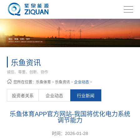
乐鱼资讯
诚信、尊重、创新、协作
您所在位置：
乐鱼体育
>
乐鱼资讯
>
企业动态
>
投资者关系
企业动态
行业新闻
乐鱼体育APP官方网站-我国将优化电力系统
调节能力
时间：2026-01-28