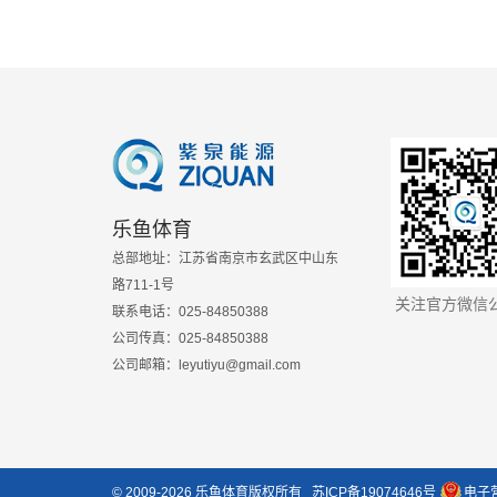
乐鱼体育
总部地址：江苏省南京市玄武区中山东
路711-1号
关注官方微信
联系电话：025-84850388
公司传真：025-84850388
公司邮箱：leyutiyu@gmail.com
© 2009-2026
乐鱼体育
版权所有
苏ICP备19074646号
电子