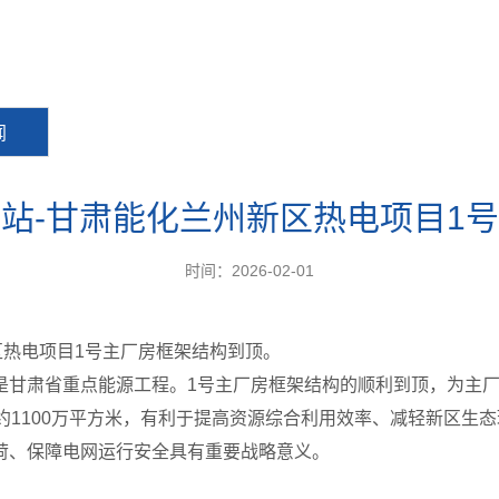
闻
网站-甘肃能化兰州新区热电项目1
时间：2026-02-01
区热电项目1号主厂房框架结构到顶。
是甘肃省重点能源工程。1号主厂房框架结构的顺利到顶，为主
约1100万平方米，有利于提高资源综合利用效率、减轻新区生
荷、保障电网运行安全具有重要战略意义。