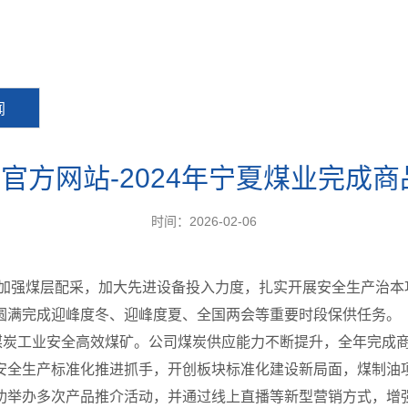
闻
官方网站-2024年宁夏煤业完成商
时间：2026-02-06
，加强煤层配采，加大先进设备投入力度，扎实开展安全生产治本
圆满完成迎峰度冬、迎峰度夏、全国两会等重要时段保供任务。
煤炭工业安全高效煤矿。公司煤炭供应能力不断提升，全年完成商品
安全生产标准化推进抓手，开创板块标准化建设新局面，煤制油
功举办多次产品推介活动，并通过线上直播等新型营销方式，增强