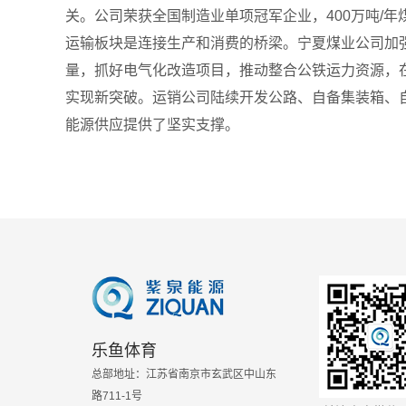
关。公司荣获全国制造业单项冠军企业，400万吨/
运输板块是连接生产和消费的桥梁。宁夏煤业公司加
量，抓好电气化改造项目，推动整合公铁运力资源，
实现新突破。运销公司陆续开发公路、自备集装箱、
能源供应提供了坚实支撑。
乐鱼体育
总部地址：江苏省南京市玄武区中山东
路711-1号