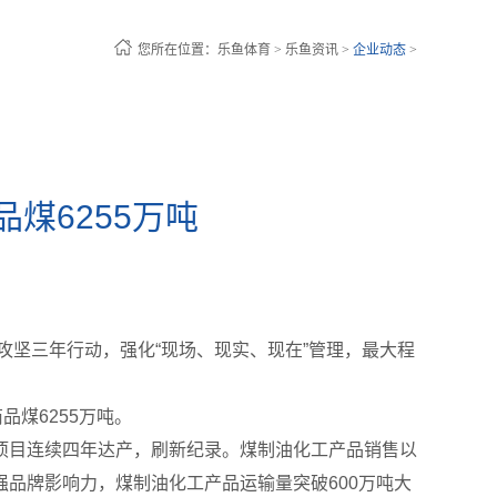
您所在位置：
乐鱼体育
>
乐鱼资讯
>
企业动态
>
品煤6255万吨
攻坚三年行动，强化“现场、现实、现在”管理，最大程
煤6255万吨。
项目连续四年达产，刷新纪录。煤制油化工产品销售以
品牌影响力，煤制油化工产品运输量突破600万吨大