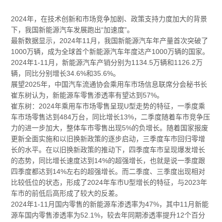
2024年，在技术创新和市场竞争加剧、政策支持力度加大的背景
下，我国新能源汽车发展跑出“加速度”。
最新数据显示，2024年11月，我国新能源汽车年产量首次突破了
1000万辆，成为全球首个新能源汽车年度达产1000万辆的国家。
2024年1-11月，新能源汽车产销分别为1134.5万辆和1126.2万
辆，同比分别增长34.6%和35.6%。
展望2025年，中国汽车流通协会乘用车市场信息联席分会秘书长
崔东树认为，新能源车零售渗透率有望达到57%。
崔东树：2024年乘用车市场零售呈现U型走势的特征，一季度乘
车市场零售达到484万台，同比增长13%，二季度随着车市竞争压
力的进一步加大，整体车市零售出现5%的负增长。随着国家报废
更新全面实施和以旧换新政策的逐步启动，三季度车市回归零增
长的水平。在以旧换新政策的推动下，四季度车市呈现爆发增长
的态势，同比增长速度达到14%的超强增长，也就是说一季度跟
四季度都达到14%左右的超强增长。而二季度、三季度出现相对
比较低位的状态，形成了2024年车市U型增长的特征，与2023年
车市的前低后高形成了较大的反差。
2024年1-11月国内零售的新能源车渗透率为47%，其中11月新能
源车国内零售渗透率为52.1%，较去年同期渗透率提升12个百分