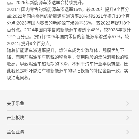
点。2025年新能源车渗透率会持续提升。
2021年国内零售的新能源车渗透率15%，较2020年提升9个百分
点;2022年国内零售的新能源车渗透率28%;较2021年提升13个百
分点;2023年国内零售的新能源车渗透率36%，较2022年提升8个
百分点。2024年国内零售的新能源车渗透率48%，较2023年提升
12个百分点。(预计)2025年国内零售的新能源车渗透率57%，较
2024年提升9个百分点。
随着新能源车渗透率提升，燃油车成为少数群体，规模优势下
降，而目前燃油车车购税的税负重，使用阶段的燃油消费税的税
收高，导致燃油车超预期的下滑，不利于汽车行业平稳转型。因
此我还是呼吁燃油车和新能源车的以旧换新的补贴金额一致，实
现油电同权。
关于乐鱼
产业板块
主营业务