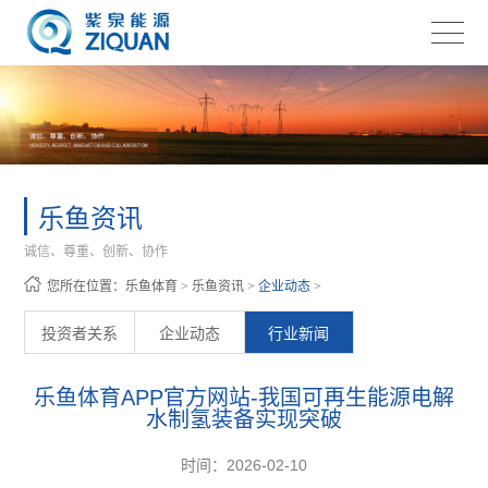
乐鱼资讯
诚信、尊重、创新、协作
您所在位置：
乐鱼体育
>
乐鱼资讯
>
企业动态
>
投资者关系
企业动态
行业新闻
乐鱼体育APP官方网站-我国可再生能源电解
水制氢装备实现突破
时间：2026-02-10