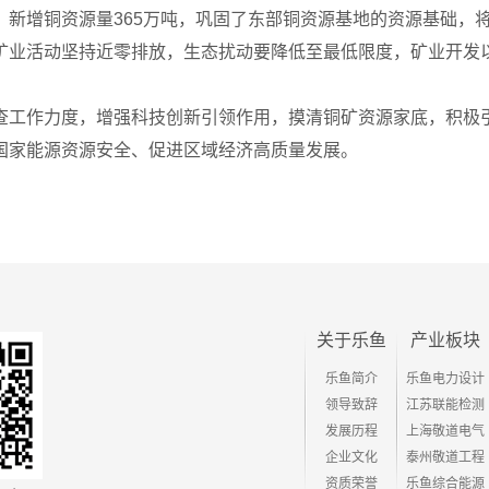
，新增铜资源量365万吨，巩固了东部铜资源基地的资源基础，
矿业活动坚持近零排放，生态扰动要降低至最低限度，矿业开发
查工作力度，增强科技创新引领作用，摸清铜矿资源家底，积极
国家能源资源安全、促进区域经济高质量发展。
关于乐鱼
产业板块
乐鱼简介
乐鱼电力设计
领导致辞
江苏联能检测
发展历程
上海敬道电气
企业文化
泰州敬道工程
资质荣誉
乐鱼综合能源