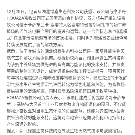
12月28日，记者从湖北绿鑫生态科技公司获悉，该公司与摩洛哥
HOUAZA畜牧公司正式签署意向合作协议，双方将共同推进该畜
牧公司位于卡萨布兰卡-塞塔特大区塞塔特省拉胡阿扎市的奶牛养
殖场的沼气热电联产项目的建设和运营。这一合作标志着 “绿鑫模
式” 在北非清洁能源市场的首次拓展，同时也为摩洛哥农业绿色可
持续发展提供了新的解决方案。
据悉，位于宜城市的湖北绿鑫生态科技公司是一家高性能生物天
然气工程解决方案提供商。根据协议内容，湖北绿鑫生态科技将
为该奶牛养殖场提供先进的畜禽粪污能源化的技术支持，并负责
项目的整体工艺设计、成套设备供应和工程实施指导。项目预计
每年将处理超过8万吨养殖废弃物和多余牧草，通过先进的干发酵
沼气技术生产生物质沼气进而转化为绿色电能和热能，为畜牧场
提供稳定的清洁能源，同时将高品质沼肥还田用于牧草种植。
HOUAZA畜牧公司负责人表示，该项目建成后将是摩洛哥卡萨布
兰卡-塞塔特大区首个工业尺度养殖废弃物能源化的项目，不仅能
够减少畜牧业对当地生态环境的负面影响，还能为养殖场运营提
供经济高效的能源支持，这将对当地农业迈向现代化和可持续化
产生深远的影响。
据悉，湖北绿鑫生态科技的沼气及生物天然气技术与欧洲接轨，