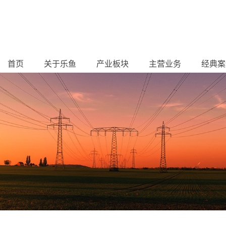
首页
关于乐鱼
产业板块
主营业务
经典案