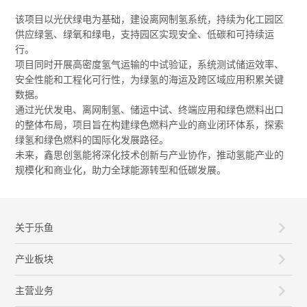
该项目以光伏绿电为基础，建设离网制氢系统，持续为化工园区
供应绿氢、绿氧和绿电，支持园区实现安全、低碳和可持续运
行。
项目同时开展高密度氢气运输的中试验证，系统测试储运效率、
安全性能和工程化可行性，为绿氢的海运及跨区域应用积累关键
数据。
通过光伏发电、离网制氢、储运中试、终端应用和绿色燃料出口
的整体布局，项目旨在构建绿色燃料产业的商业闭环体系，探索
绿氢和绿色燃料的国际化发展路径。
未来，鑫思创氢能将深化技术创新与产业协作，推动氢能产业的
规模化和商业化，助力全球能源转型和低碳发展。
关于乐鱼
产业板块
主营业务