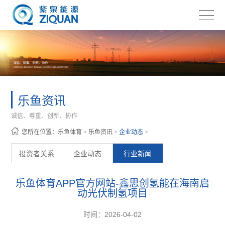
乐鱼资讯
诚信、尊重、创新、协作
您所在位置：
乐鱼体育
>
乐鱼资讯
>
企业动态
>
投资者关系
企业动态
行业新闻
乐鱼体育APP官方网站-鑫思创氢能在海南启
动光伏制氢项目
时间：2026-04-02