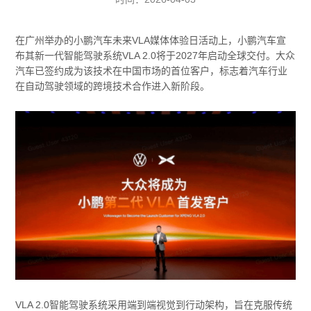
在广州举办的小鹏汽车未来VLA媒体体验日活动上，小鹏汽车宣
布其新一代智能驾驶系统VLA 2.0将于2027年启动全球交付。大众
汽车已签约成为该技术在中国市场的首位客户，标志着汽车行业
在自动驾驶领域的跨境技术合作进入新阶段。
VLA 2.0智能驾驶系统采用端到端视觉到行动架构，旨在克服传统