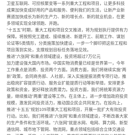
卫星互联网、可控核聚变等一系列重大工程和项目，让更多科技
成果加快变成好用的产品和服务、便利我们的生活，让新产业新
赛道加快成长为新的生产力、新的增长点、新的就业机会，在更
多领域实现全球领跑、并跑。
“十五五”时期，重大工程和项目交叉推进，将为规划执行提供有力
保障。将按照完工建成、接续推进、新建开工、前期工作、谋划
论证等5类情形，分类施策加快建设，一步一个脚印把这些工程和
项目落到实处，支撑规划目标任务落地见效。
推进“六张网”和重点领域建设，投资将超过7万亿元
加力建设强大国内市场。中国实物消费量已经是世界第一，今年
工作重点是消费、投资两个方面。消费方面，我们将继续实施“两
新”政策，会同商务部、人社部，深入实施提振消费专项行动，推
出稳岗扩容提质行动、服务业扩能提质行动等新举措，安排更多
政策和资金，更好释放消费潜力。投资方面，我们将统筹资源力
量，继续推动“两重”建设等工作。在主体上，进一步增加政府投资
规模，激发民间投资活力，推动国企民企共同发力。在投向上，
推进“十五五”规划109项重大工程和项目，开展一批扩大有效投资
行动。比如，我们将推进“六张网”和重点领域建设，不断改善大家
的生产条件和生活环境。“六张网”就是水网、电网、算力网、新型
通信网、城市地下管网、物流网，重点领域包括综合立体交通设