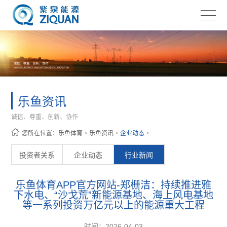
乐鱼资讯
诚信、尊重、创新、协作
您所在位置：
乐鱼体育
>
乐鱼资讯
>
企业动态
>
投资者关系
企业动态
行业新闻
乐鱼体育APP官方网站-郑栅洁：持续推进雅
下水电、“沙戈荒”新能源基地、海上风电基地
等一系列投资万亿元以上的能源重大工程
时间：2026-04-03