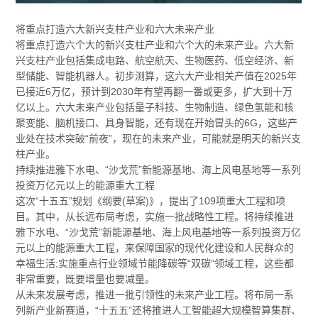
将重点打造六大新兴支柱产业和六大未来产业
将重点打造六个大的新兴支柱产业和六个大的未来产业。六大新
兴支柱产业包括集成电路、航空航天、生物医药、低空经济、新
型储能、智能机器人。初步测算，这六大产业相关产值在2025年
已接近6万亿，预计到2030年有望再翻一番或更多，扩大到十万
亿以上。六大未来产业包括量子科技、生物制造、绿色氢能和核
聚变能、脑机接口、具身智能，还有现在开始冒头的6G，这些产
业处在技术突破“前夜”，现在的未来产业，可能就是明天的新兴支
柱产业。
持续推进雅下水电、“沙戈荒”新能源基地、海上风电基地等一系列
投资万亿元以上的能源重大工程
这次“十五五”规划《纲要(草案)》，提出了109项重大工程和项
目。其中，从长远布局考虑，实施一批战略性工程。将持续推进
雅下水电、“沙戈荒”新能源基地、海上风电基地等一系列投资万亿
元以上的能源重大工程，来保障国家的现代化建设和人民群众的
幸福生活;实施重点行业领域节能降碳等“双碳”领域工程，这些都
非常重要，既要增量也要减量。
从未来发展考虑，推进一批引领性的未来产业工程。将布局一系
列新产业新赛道，“十五五”还将推进人工智能超大规模智算集群、