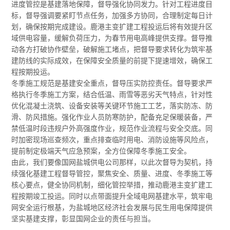
进度管控是基建落地保障，督导强化协同发力。针对工程进度目
标，督导强调要紧盯节点任务，加强多方协同，合理制定每日计
划，确保按期完成建设。鹿港主变扩建工程投运后将有效提升区
域供电容量，缓解负荷压力，为春节用电高峰提供支撑。督导推
动各方打破协作壁垒，破解施工堵点，把督导要求转化为筑牢基
建防线的实际成效，在保障安全质量的前提下提速增效，确保工
程按期投运。
冬季施工规范是基建安全重点，督导压实防控责任。督导要求严
格执行冬季施工方案，结合低温、雨雪等恶劣天气特点，针对性
优化混凝土浇筑、设备安装等关键环节施工工艺，落实防冻、防
滑、防风措施。强化作业人员防寒防护，配备充足保暖装备，严
禁低温时段违规户外高强度作业，规范作业流程与安全交底。同
时加密现场巡查频次，重点排查临时用电、消防设施等风险点，
提前制定极端天气应急预案，全方位保障冬季施工安全。
由此，我们要像国网盐城供电公司那样，以此次督导为契机，持
续强化基建工程督导管控，聚焦安全、质量、进度、冬季施工等
核心要点，健全协同机制，细化管控举措，推动鹿港主变扩建工
程按期竣工投运。同时以点带面提升全域电网基建水平，筑牢电
网安全运行根基，为盐城地区经济社会发展与民生用电保障提供
坚实基建支撑，彰显国网企业的责任与担当。