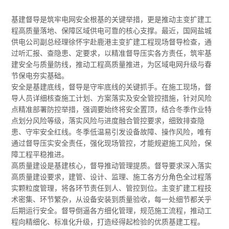
基建督导是筑牢电网安全根基的关键举措，更是推动主变扩建工
程高质量落地、保障区域供电可靠的核心支撑。最近，国网盐城
供电公司副总经理徐怀宇赴鹿港主变扩建工程现场督导检查，通
过听汇报、查隐患、定要求，以精准督导压实各方责任，筑牢基
建安全与质量防线，推动工程高质量推进，为区域电网升级与春
节保电夯实基础。
安全是基建底线，督导是守牢底线的关键抓手。在施工现场，督
导人员详细核查施工计划、方案落实及安全管控措施，针对风险
点精准部署防控举措，强调要始终将安全置顶，结合冬季作业特
点划分风险等级，落实风险与进度融合管控要求，细致排查隐
患、守牢安全红线。冬季低温易引发设备故障、操作风险，唯有
通过督导压实安全责任，强化现场管控，才能规避施工风险，保
障工程平稳推进。
高质量建设是基建核心，督导推动管理提质。督导要求深入落实
高质量建设要求，建管、设计、监理、施工各方分角色全过程落
实颗粒度管理，将各环节责任到人、管控到位。主变扩建工程技
术密集、环节繁杂，从设备安装到质量验收，每一处细节都关乎
后期运行安全。督导倒逼各方细化管理，规范施工流程，推动工
程向精细化、标准化升级，打造经得起检验的优质基建工程。