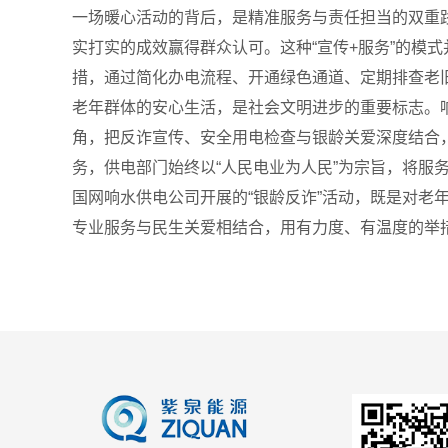
一场暖心活动的背后，是精准服务与责任担当的双重践
实打实的成效赢得群众认可。这种“宣传+服务”的模式
措，通过简化办电流程、开通绿色通道、定期排查老
老年群体的安心生活，是社会文明进步的重要标志。
角，把反诈宣传、安全用电检查与银龄关爱深度结合
务，供电部门始终以“人民电业为人民”为宗旨，将服
国网响水供电公司开展的“银龄反诈”活动，既是对
专业服务与民生关爱相结合，用有力度、有温度的举