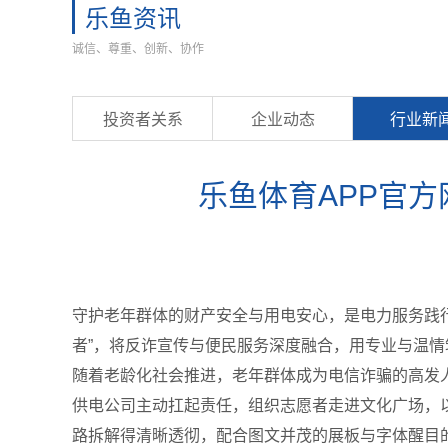
乐鱼资讯
诚信、尊重、创新、协作
投资者关系
企业动态
行业新
乐鱼体育APP官
守护老年群体的财产安全与用电安心，是电力服务践行
者”，将反诈宣传与便民服务深度融合，用专业与温
随着老龄化社会推进，老年群体成为电信诈骗的高发
供电公司主动扛起责任，组织志愿者走进文化广场，以
路拆解得清晰透彻，配合图文并茂的展板与字体醒目