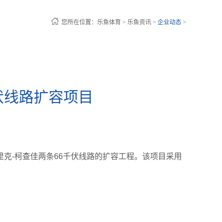
您所在位置：
乐鱼体育
>
乐鱼资讯
>
企业动态
>
伏线路扩容项目
里克-柯查佳两条66千伏线路的扩容工程。该项目采用