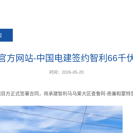
闻
P官方网站-中国电建签约智利66千
时间：2026-05-20
项目方正式签署合同，将承建智利马乌莱大区查鲁阿-奇廉和蒙特