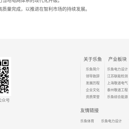
力当地电网体系的现代化升级。
高质量完成，以推进在智利市场的持续发展。
关于乐鱼
产业板块
乐鱼简介
乐鱼电力设计
领导致辞
江苏联能检测
发展历程
上海敬道电气
企业文化
泰州敬道工程
资质荣誉
乐鱼综合能源
公众号
友情链接
乐鱼体育
乐鱼电力设计