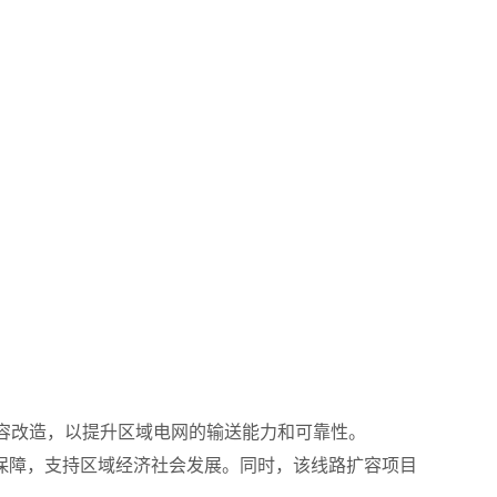
容改造，以提升区域电网的输送能力和可靠性。
保障，支持区域经济社会发展。同时，该线路扩容项目