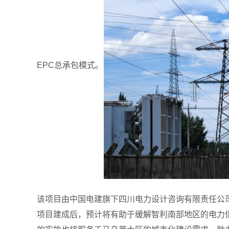
EPC总承包模式。
该项目由中国电建旗下四川电力设计咨询有限责任公
项目建成后，预计将有助于缓解智利南部地区的电力