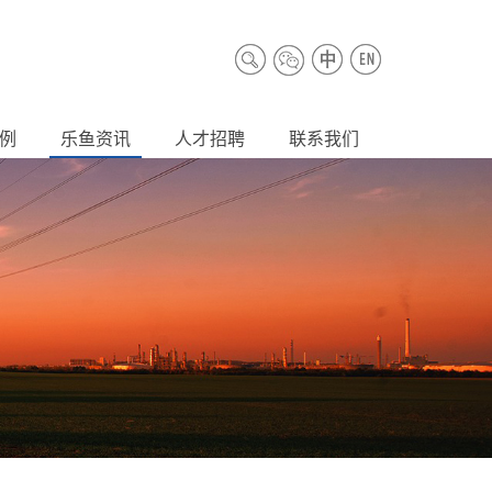
例
乐鱼资讯
人才招聘
联系我们