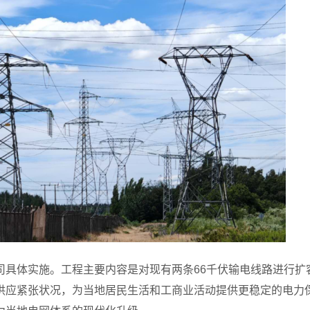
司具体实施。工程主要内容是对现有两条66千伏输电线路进行扩
供应紧张状况，为当地居民生活和工商业活动提供更稳定的电力