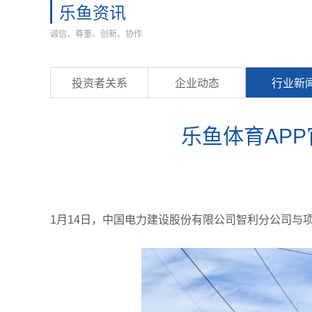
乐鱼资讯
诚信、尊重、创新、协作
投资者关系
企业动态
行业新
乐鱼体育AP
1月14日，中国电力建设股份有限公司智利分公司与