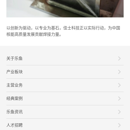
以创新为驱动，以专业为基石，佳士科技正以实际行动，为中国
核能高质量发展贡献焊接力量。
关于乐鱼
产业板块
主营业务
经典案例
乐鱼资讯
人才招聘