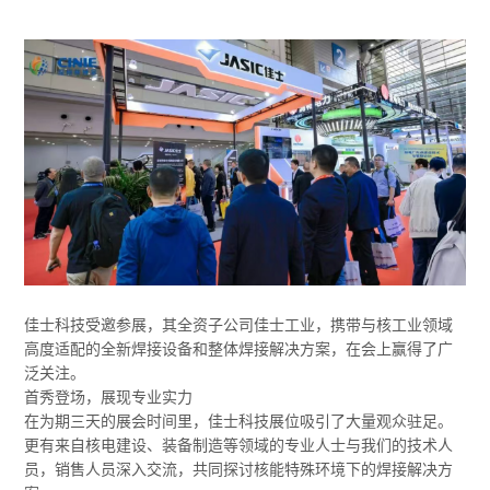
佳士科技受邀参展，其全资子公司佳士工业，携带与核工业领域
高度适配的全新焊接设备和整体焊接解决方案，在会上赢得了广
泛关注。
首秀登场，展现专业实力
在为期三天的展会时间里，佳士科技展位吸引了大量观众驻足。
更有来自核电建设、装备制造等领域的专业人士与我们的技术人
员，销售人员深入交流，共同探讨核能特殊环境下的焊接解决方