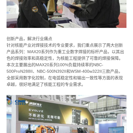
创新产品，解决行业痛点
针对核能产业对焊接技术的专业要求，我们重点展示了两大创新
产品系列：MAX20系列作为重工业数字焊接的标杆产品，以其出
色的焊接效率和高稳定性，为核能工程提供了可靠的焊接保障。
本次主要展出的MAX20系列100%负载持续率的NBC-
500ProN288II、NBC-500N392II和WSM-400w322II三款产品，
全部采用数字化控制，在电弧稳定性和输出一致性等方面的表现
卓越，很好地满足了核能工程的专业需求。