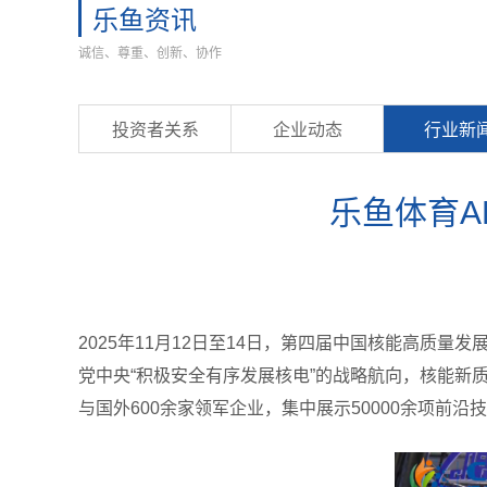
乐鱼资讯
诚信、尊重、创新、协作
投资者关系
企业动态
行业新
乐鱼体育A
2025年11月12日至14日，第四届中国核能高质
党中央“积极安全有序发展核电”的战略航向，核能新
与国外600余家领军企业，集中展示50000余项前