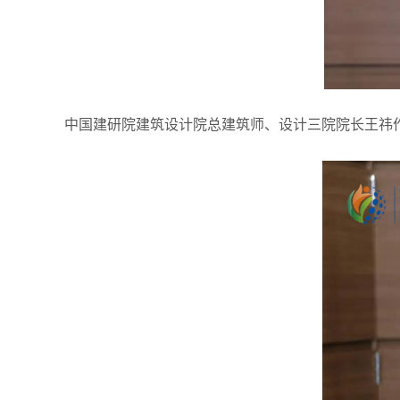
中国建研院建筑设计院总建筑师、设计三院院长王祎