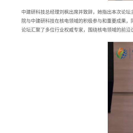
中建研科技总经理刘枫出席并致辞，她指出本次论坛
院与中建研科技在核电领域的积极参与和重要成果，
论坛汇聚了多位行业权威专家，围绕核电领域的前沿