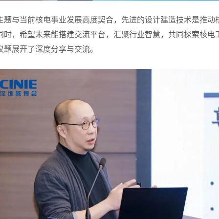
主题与当前核电事业发展高度契合，先进的设计建造技术是推动
同时，希望未来能搭建交流平台，汇聚行业智慧，共同探索核电
议题展开了深度分享与交流。