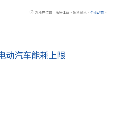
您所在位置：
乐鱼体育
>
乐鱼资讯
>
企业动态
>
性电动汽车能耗上限