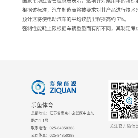
国家市场监督管理总局表示，这项针对乘用车的新标
根据该标准，汽车制造商将被要求对其产品进行技术升
预计这将使电动汽车的平均续航里程提高约 7%。
强制性能耗上限根据车辆重量而有所不同，其制定考
乐鱼体育
总部地址：江苏省南京市玄武区中山东
路711-1号
关注官方微信
联系电话：025-84850388
公司传真：025-84850388