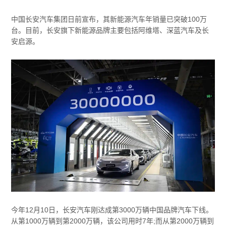
中国长安汽车集团日前宣布，其新能源汽车年销量已突破100万
台。目前，长安旗下新能源品牌主要包括阿维塔、深蓝汽车及长
安启源。
今年12月10日，长安汽车刚达成第3000万辆中国品牌汽车下线。
从第1000万辆到第2000万辆，该公司用时7年;而从第2000万辆到