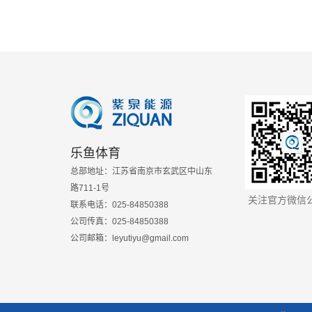
乐鱼体育
总部地址：江苏省南京市玄武区中山东
路711-1号
关注官方微信
联系电话：025-84850388
公司传真：025-84850388
公司邮箱：leyutiyu@gmail.com