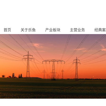
首页
关于乐鱼
产业板块
主营业务
经典案