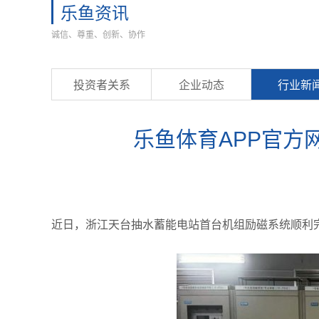
乐鱼资讯
诚信、尊重、创新、协作
投资者关系
企业动态
行业新
乐鱼体育APP官方
近日，浙江天台抽水蓄能电站首台机组励磁系统顺利