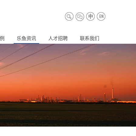
例
乐鱼资讯
人才招聘
联系我们