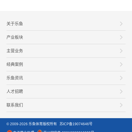
关于乐鱼
产业板块
主营业务
经典案例
乐鱼资讯
人才招聘
联系我们
© 2009-2026
乐鱼体育
版权所有
苏ICP备19074646号