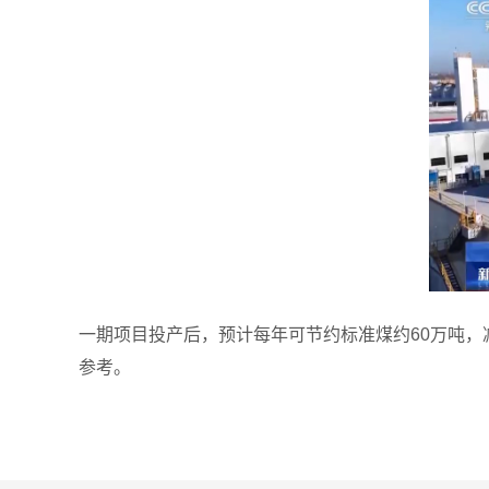
一期项目投产后，预计每年可节约标准煤约60万吨，
参考。