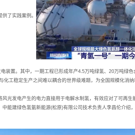
提供了实践案例。
发电装置。其中，一期工程已形成年产4.5万吨绿氢、20万吨绿
动与化工稳定生产之间难以耦合的世界级难题，为全国规模化消
将风光发电产生的电力直接用于电解水制氢，有效应对了可再生
。中能建绿色氢氨新能源(松原)有限公司技术负责人李昌伦介绍