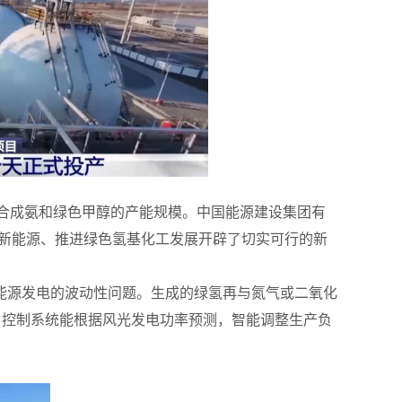
色合成氨和绿色甲醇的产能规模。中国能源建设集团有
纳新能源、推进绿色氢基化工发展开辟了切实可行的新
能源发电的波动性问题。生成的绿氢再与氮气或二氧化
，控制系统能根据风光发电功率预测，智能调整生产负