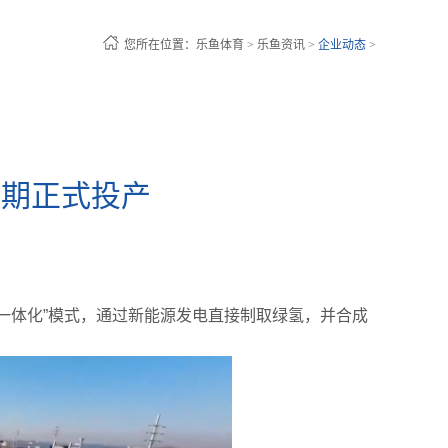
您所在位置：
乐鱼体育
>
乐鱼资讯
>
企业动态
>
一期正式投产
醇一体化”模式，通过新能源发电直接制取绿氢，并合成