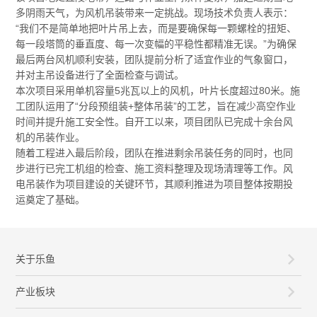
多阴雨天气，为风机吊装带来一定挑战。现场技术负责人表示：
“我们不是简单地把叶片吊上去，而是要确保每一颗螺栓的扭矩、
每一段塔筒的垂直度、每一次变幅的平稳性都精准无误。”为确保
最后两台风机顺利安装，团队提前分析了适宜作业的气象窗口，
并对主吊设备进行了全面检查与调试。
本次项目采用单机容量5兆瓦以上的风机，叶片长度超过80米。施
工团队运用了“分段预组装+整体吊装”的工艺，旨在减少高空作业
时间并提升施工安全性。自开工以来，项目团队已完成十余台风
机的吊装作业。
随着工程进入最后阶段，团队在推进剩余吊装任务的同时，也同
步进行已完工机组的检查、施工资料整理及现场清理等工作。风
电吊装作为项目建设的关键环节，其顺利推进为项目整体按期投
运奠定了基础。
关于乐鱼
产业板块