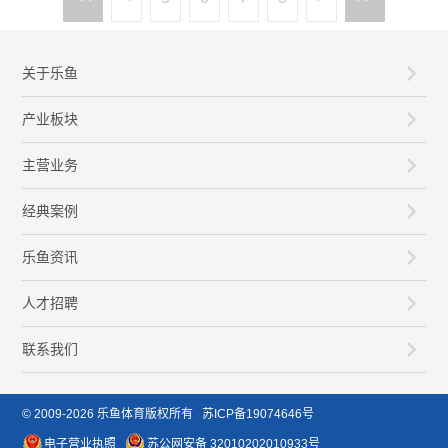
关于乐鱼
产业板块
主营业务
经典案例
乐鱼资讯
人才招聘
联系我们
© 2009-2026
乐鱼体育
版权所有
苏ICP备19074646号
电子营业执照
苏公网安备 32010202010933号