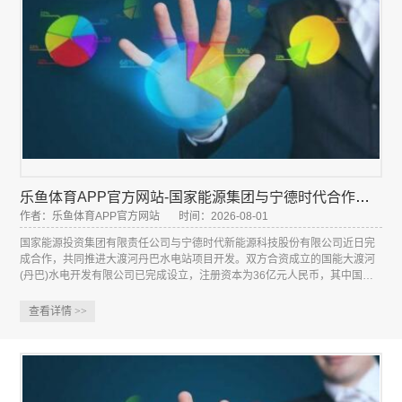
乐鱼体育APP官方网站-国家能源集团与宁德时代合作开发丹巴水电站项目
作者：乐鱼体育APP官方网站
时间：2026-08-01
国家能源投资集团有限责任公司与宁德时代新能源科技股份有限公司近日完
成合作，共同推进大渡河丹巴水电站项目开发。双方合资成立的国能大渡河
(丹巴)水电开发有限公司已完成设立，注册资本为36亿元人民币，其中国家
能源集团方面持股56.11%，宁德时代持股10%。该水电项目是国家与四川省
“十四五”规划的重点项目，计划于2025年完成核准，2026年正式开工建设，
查看详情
>>
预计在2031年投入运营