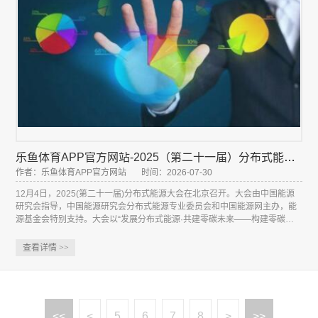
乐鱼体育APP官方网站-2025（第二十一届）分布式能源大会在京召开
作者：乐鱼体育APP官方网站
时间：2026-07-30
12月4日，2025(第二十一届)分布式能源大会在北京召开。大会由中国能源
研究会指导，中国能源研究会分布式能源专业委员会和中国能源网主办，能
源基金会特别支持。大会以“发展分布式能源·共建零碳未来——构建零碳分
布式能源新生态”为主题，聚焦政策解读、技术创新、场景实践与市场机制，
系统研讨分布式能源在零碳工厂、零碳园区及区域综合能源中的路径与
查看详情
>>
<<
<
5
6
7
8
>
>>