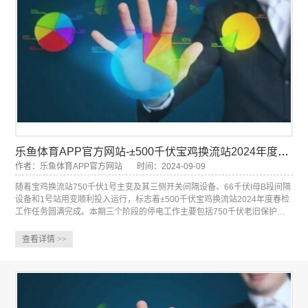
乐鱼体育APP官方网站-±500千伏宝鸡换流站2024年度春检工作任务圆满完成
作者：乐鱼体育APP官方网站
时间：2024-09-09
随着宝鸡换流站750千伏1号主变及其三侧开关间隔设备、66千伏I母B段间隔
设备和1号站用变顺利投入运行，标志着±500千伏宝鸡换流站2024年度春检
工作任务圆满完成。本期三个阶段的停电工作主要包括750千伏老旧保护及
公用二次设备的改造，7510、7520、7521断路器增容改造、75101等12组
750千伏隔离开关改造等。由于施工作业点多面广，无论一次作业还是二次
查看详情
>>
作业，作业区域附近均